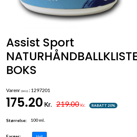
Assist Sport
NATURHÅNDBALLKLIST
BOKS
Varenr
:
1297201
(SKU)
175.20
219.00
Kr.
Kr.
RABATT 20%
100 ml.
Størrelse:
Farger:
Hvit