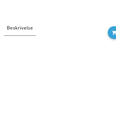
Beskrivelse
Grått klister. er lett å vaske bort fra gulv og haller.
meget drøy i bruk. Lett å vaske bort med håndballrens.
KONTAKT OSS
63 81 10 40