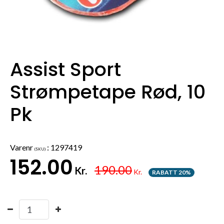
Assist Sport
Strømpetape Rød, 10
Pk
Varenr
:
1297419
(SKU)
152.00
190.00
Kr.
Kr.
RABATT 20%