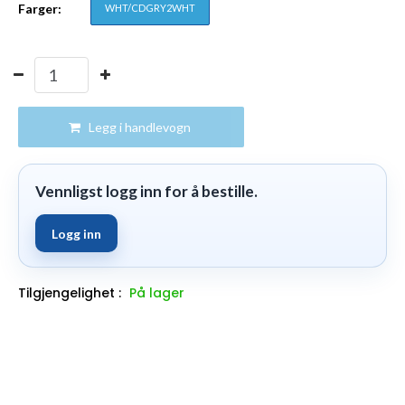
Farger:
WHT/CDGRY2WHT
Legg i handlevogn
Vennligst logg inn for å bestille.
Logg inn
Tilgjengelighet :
På lager