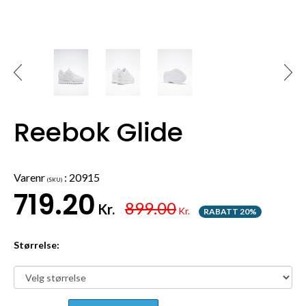
Reebok Glide
Varenr
:
20915
(SKU)
719.20
899.00
Kr.
Kr.
RABATT 20%
Størrelse: