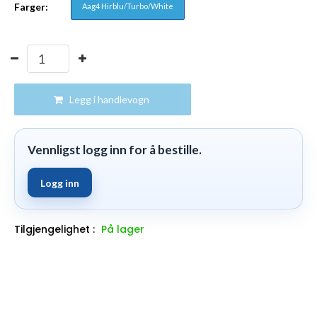
Farger:
Aag4 Hirblu/Turbo/White
Legg i handlevogn
Vennligst logg inn for å bestille.
Logg inn
Tilgjengelighet :
På lager