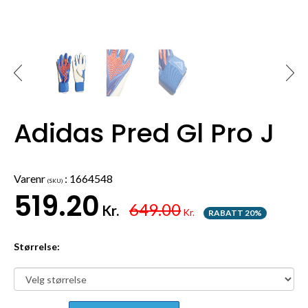
Adidas Pred Gl Pro J
Varenr
:
1664548
(SKU)
519.20
649.00
Kr.
Kr.
RABATT 20%
Størrelse: