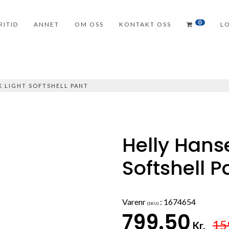
0
RITID
ANNET
OM OSS
KONTAKT OSS
L
K LIGHT SOFTSHELL PANT
Helly Hans
Softshell P
Varenr
:
1674654
(SKU)
799.50
15
Kr.