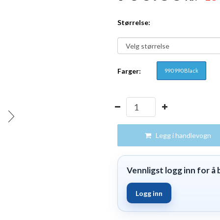
Størrelse:
Farger:
990 990 Black
Legg i handlevogn
Vennligst logg inn for å b
Logg inn