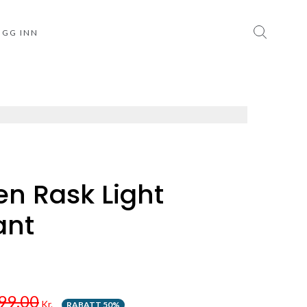
OGG INN
en Rask Light
ant
99.00
Kr.
RABATT 50%