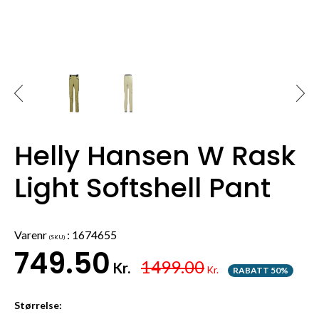
Helly Hansen W Rask
Light Softshell Pant
Varenr
:
1674655
(SKU)
749.50
1499.00
Kr.
Kr.
RABATT 50%
Størrelse: