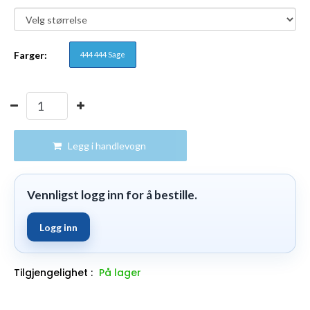
Farger:
444 444 Sage
Legg i handlevogn
Vennligst logg inn for å bestille.
Logg inn
Tilgjengelighet :
På lager