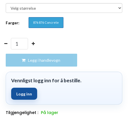
Farger:
876 876 Concrete
Legg i handlevogn
Vennligst logg inn for å bestille.
Logg inn
Tilgjengelighet :
På lager