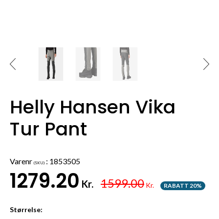
Helly Hansen Vika
Tur Pant
Varenr
:
1853505
(SKU)
1279.20
1599.00
Kr.
Kr.
RABATT 20%
Størrelse: