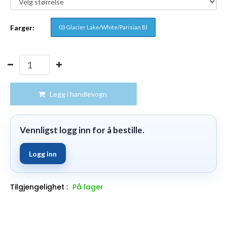
Farger:
03 Glacier Lake/White/Parisian Bl
Legg i handlevogn
Vennligst logg inn for å bestille.
Logg inn
Tilgjengelighet :
På lager