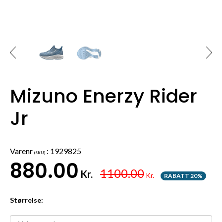
Mizuno Enerzy Rider
Jr
Varenr
:
1929825
(SKU)
880.00
1100.00
Kr.
Kr.
RABATT 20%
Størrelse: