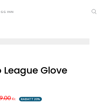
OGG INN
 League Glove
9.00
Kr.
RABATT 20%