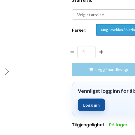
Størrelse:
Farger:
Mng Poseidon / Blazin
Legg i handlevogn
Vennligst logg inn for å b
Logg inn
Tilgjengelighet :
På lager