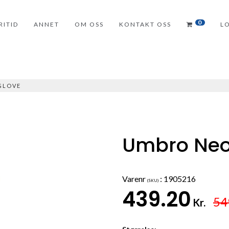
0
RITID
ANNET
OM OSS
KONTAKT OSS
L
GLOVE
Umbro Neo
Varenr
:
1905216
(SKU)
439.20
54
Kr.