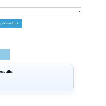
g Yellow / Black
estille.