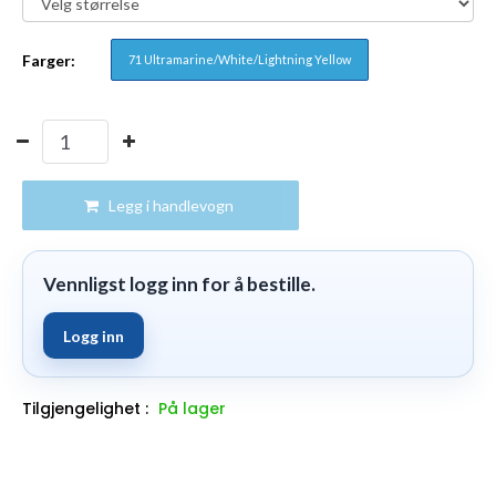
Farger:
71 Ultramarine/White/Lightning Yellow
Legg i handlevogn
Vennligst logg inn for å bestille.
Logg inn
Tilgjengelighet :
På lager