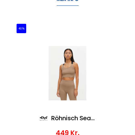
40%
Röhnisch Seamless Rib Sportsbra
449
Kr.