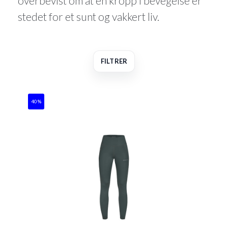
overbevist om at en kropp i bevegelse er
stedet for et sunt og vakkert liv.
FILTRER
40%