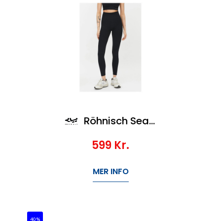
Röhnisch Seamless Soft Rib Tights
599
Kr.
MER INFO
40%