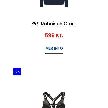
Röhnisch Clara Relaxed Long Sleeve
599
Kr.
MER INFO
40%