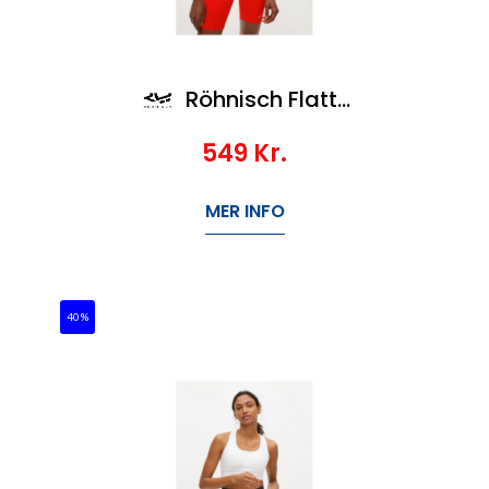
Röhnisch Flattering High Waist Bike Tights
549
Kr.
MER INFO
40%