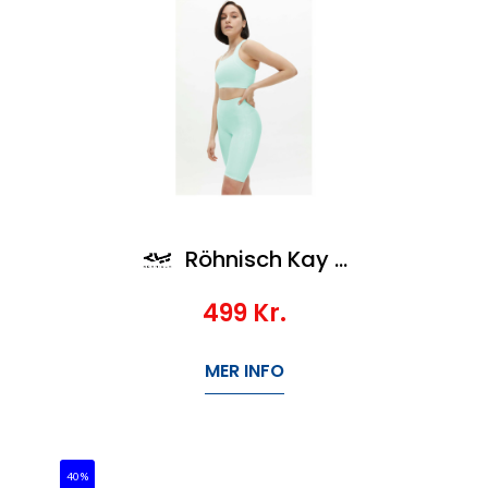
Röhnisch Kay Bike Tights
499
Kr.
MER INFO
40%