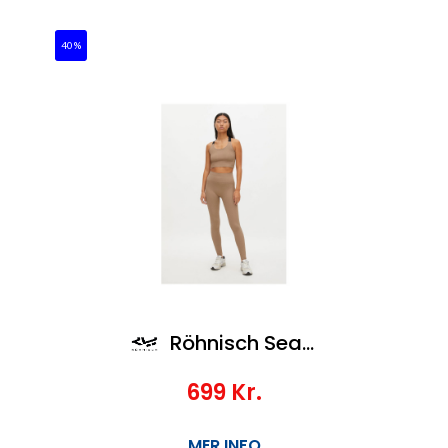
40%
Röhnisch Seamless Rib Tights
699
Kr.
MER INFO