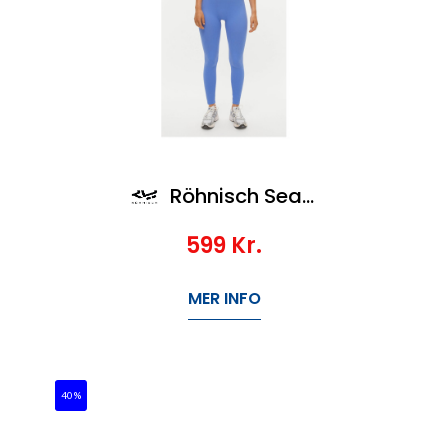
Röhnisch Seamless Soft Rib Tights
599
Kr.
MER INFO
40%