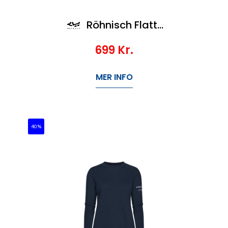
Röhnisch Flattering High Waist Tights
699
Kr.
MER INFO
40%