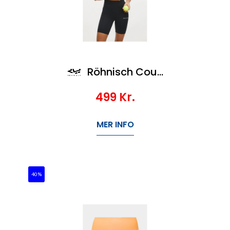
Röhnisch Court Bike Tights
499
Kr.
MER INFO
40%