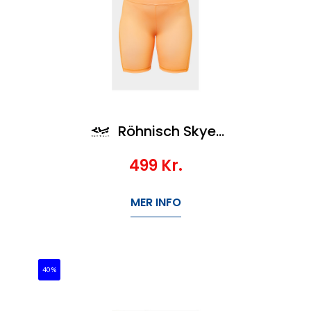
Röhnisch Skye Bike Tights
499
Kr.
MER INFO
40%