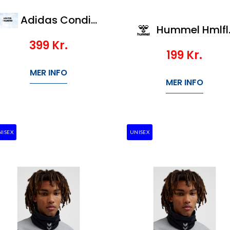
Adidas Condivo Neckwmr
Hummel Hmlfleece Neck Tube
399
Kr.
199
Kr.
MER INFO
MER INFO
NISEX
UNISEX