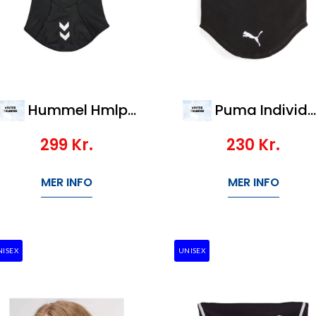
Hummel Hmlpro Neck Tube
Puma Individualwinterized Neck Warmer
299
Kr.
230
Kr.
MER INFO
MER INFO
NISEX
UNISEX