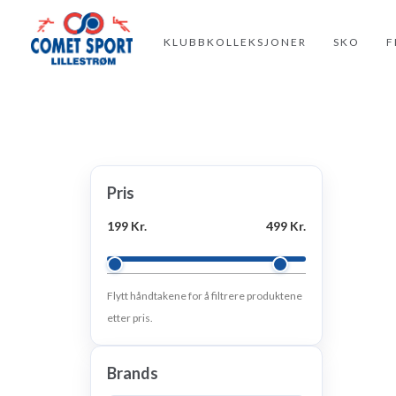
KLUBBKOLLEKSJONER
SKO
F
Pris
199 Kr.
499 Kr.
Flytt håndtakene for å filtrere produktene
etter pris.
Brands