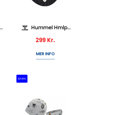
Hummel Hmlpro Neck Tube
299
Kr.
MER INFO
BARN