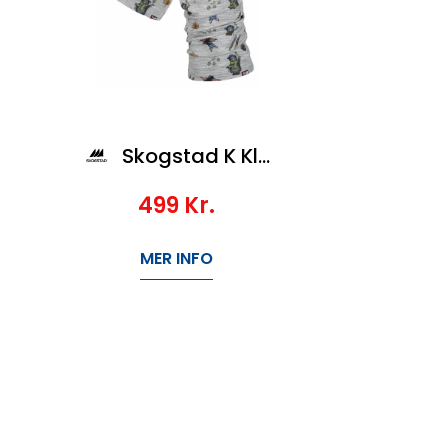
Skogstad K Klypa Merinoull Lue Og Hals
499
Kr.
MER INFO