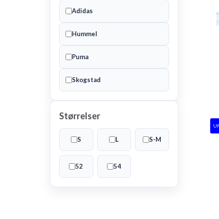
Adidas
Hummel
Puma
Skogstad
Størrelser
U
S
L
S-M
52
54