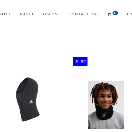
0
RITID
ANNET
OM OSS
KONTAKT OSS
L
UNISEX