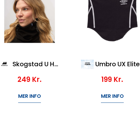
Skogstad U Huseby Microfleece Hals
Umbro UX Elite Neckwarmer
249
Kr.
199
Kr.
MER INFO
MER INFO