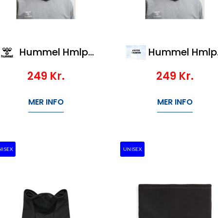
Hummel Hmlperformance Neck Tube
Hummel Hmlperformance Neck Tube
249
Kr.
249
Kr.
MER INFO
MER INFO
NISEX
UNISEX