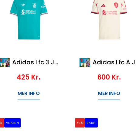
Adidas Lfc 3 Jsy Y
Adidas Lfc A Jsy
425
Kr.
600
Kr.
MER INFO
MER INFO
0%
VOKSEN
50%
BARN