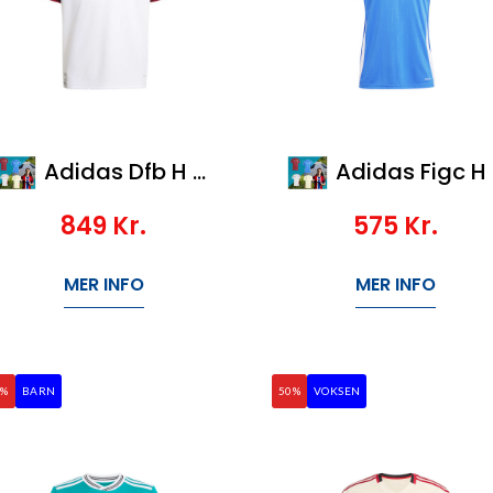
Adidas Dfb H Jsy Y
Adidas Figc H Jsy
849
Kr.
575
Kr.
MER INFO
MER INFO
0%
BARN
50%
VOKSEN