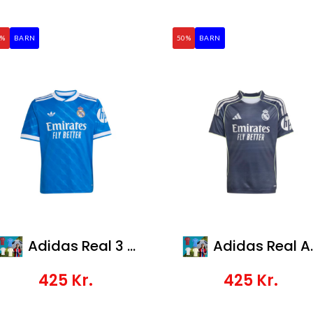
0%
BARN
50%
BARN
Adidas Real 3 Jsy Y
Adidas Real A Jsy Y
425
Kr.
425
Kr.