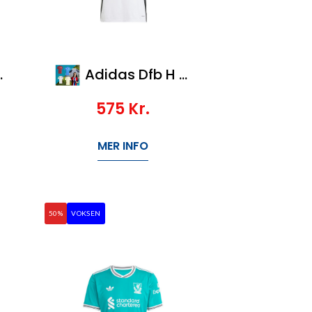
Adidas Dfb H Jsy
575
Kr.
MER INFO
50%
VOKSEN