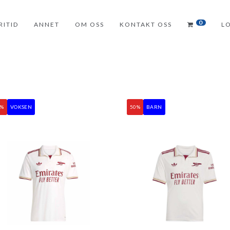
0
RITID
ANNET
OM OSS
KONTAKT OSS
L
0%
VOKSEN
50%
BARN