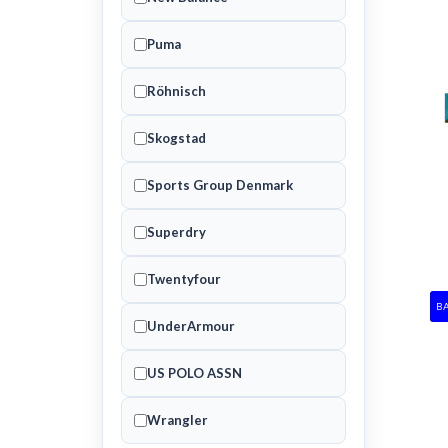
Puma
Röhnisch
Skogstad
Sports Group Denmark
Superdry
Twentyfour
B
UnderArmour
US POLO ASSN
Wrangler