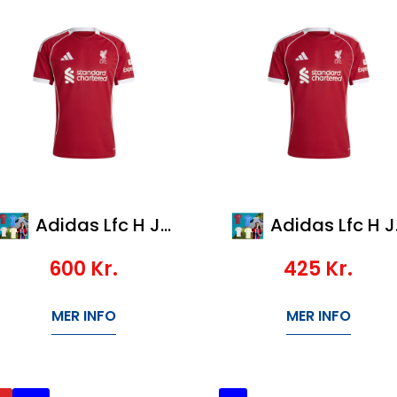
Adidas Lfc H Jsy
Adidas Lfc H Jsy Y
600
Kr.
425
Kr.
MER INFO
MER INFO