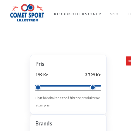
KLUBBKOLLEKSJONER
SKO
F
5
Pris
199 Kr.
3 799 Kr.
Flytt håndtakene for å filtrere produktene
etter pris.
Brands