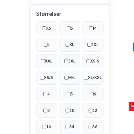
Størrelser
XS
S
M
L
XL
2XL
XXL
3XL
XS-S
XS/S
M/L
XL/XXL
4
5
6
5
8
10
12
14
34
36