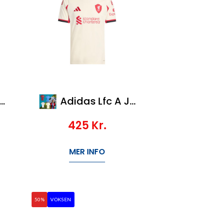
Adidas Lfc A Jsy Y
425
Kr.
MER INFO
50%
VOKSEN