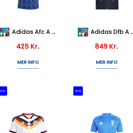
Adidas Afc A Jsy Y
Adidas Dfb A Jsy Y
425
Kr.
849
Kr.
MER INFO
MER INFO
ARN
50%