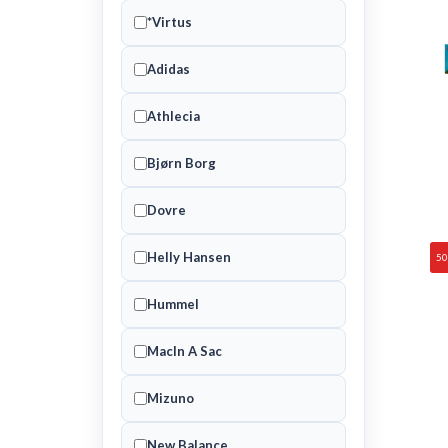
*Virtus
Adidas
Athlecia
Bjørn Borg
Dovre
Helly Hansen
5
Hummel
MacIn A Sac
Mizuno
New Balance