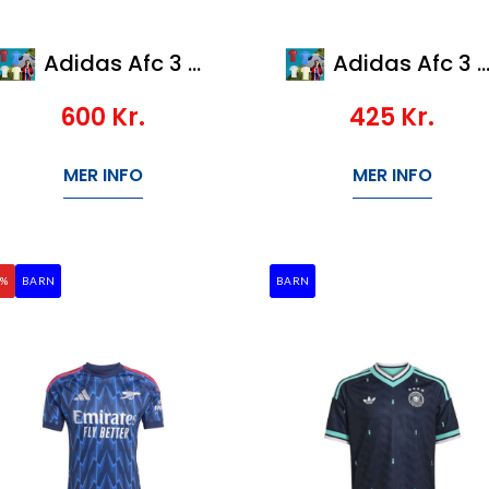
Adidas Afc 3 Jsy
Adidas Afc 3 Jsy Y
600
Kr.
425
Kr.
MER INFO
MER INFO
0%
BARN
BARN