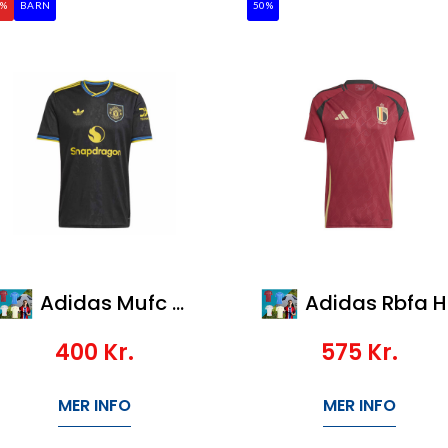
0%
BARN
50%
Adidas Mufc 3 Jsy Y
Adidas Rbfa H Jsy M
400
Kr.
575
Kr.
MER INFO
MER INFO