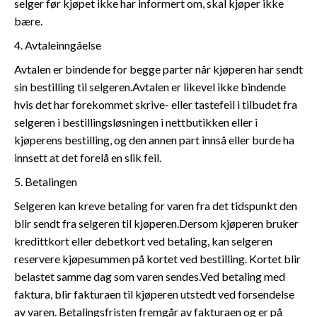
selger før kjøpet ikke har informert om, skal kjøper ikke
bære.
4. Avtaleinngåelse
Avtalen er bindende for begge parter når kjøperen har sendt
sin bestilling til selgeren.Avtalen er likevel ikke bindende
hvis det har forekommet skrive- eller tastefeil i tilbudet fra
selgeren i bestillingsløsningen i nettbutikken eller i
kjøperens bestilling, og den annen part innså eller burde ha
innsett at det forelå en slik feil.
5. Betalingen
Selgeren kan kreve betaling for varen fra det tidspunkt den
blir sendt fra selgeren til kjøperen.Dersom kjøperen bruker
kredittkort eller debetkort ved betaling, kan selgeren
reservere kjøpesummen på kortet ved bestilling. Kortet blir
belastet samme dag som varen sendes.Ved betaling med
faktura, blir fakturaen til kjøperen utstedt ved forsendelse
av varen. Betalingsfristen fremgår av fakturaen og er på