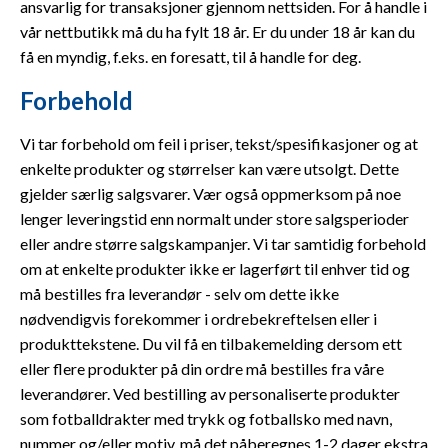
ansvarlig for transaksjoner gjennom nettsiden. For å handle i
vår nettbutikk må du ha fylt 18 år. Er du under 18 år kan du
få en myndig, f.eks. en foresatt, til å handle for deg.
Forbehold
Vi tar forbehold om feil i priser, tekst/spesifikasjoner og at
enkelte produkter og størrelser kan være utsolgt. Dette
gjelder særlig salgsvarer. Vær også oppmerksom på noe
lenger leveringstid enn normalt under store salgsperioder
eller andre større salgskampanjer. Vi tar samtidig forbehold
om at enkelte produkter ikke er lagerført til enhver tid og
må bestilles fra leverandør - selv om dette ikke
nødvendigvis forekommer i ordrebekreftelsen eller i
produkttekstene. Du vil få en tilbakemelding dersom ett
eller flere produkter på din ordre må bestilles fra våre
leverandører. Ved bestilling av personaliserte produkter
som fotballdrakter med trykk og fotballsko med navn,
nummer og/eller motiv, må det påberegnes 1-2 dager ekstra