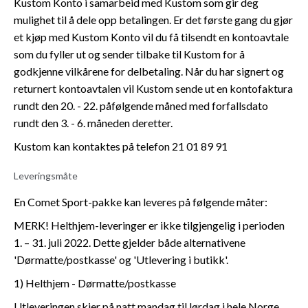
Kustom Konto i samarbeid med Kustom som gir deg
mulighet til å dele opp betalingen. Er det første gang du gjør
et kjøp med Kustom Konto vil du få tilsendt en kontoavtale
som du fyller ut og sender tilbake til Kustom for å
godkjenne vilkårene for delbetaling. Når du har signert og
returnert kontoavtalen vil Kustom sende ut en kontofaktura
rundt den 20. - 22. påfølgende måned med forfallsdato
rundt den 3. - 6. måneden deretter.
Kustom kan kontaktes på telefon 21 01 89 91
Leveringsmåte
En Comet Sport-pakke kan leveres på følgende måter:
MERK! Helthjem-leveringer er ikke tilgjengelig i perioden
1. – 31. juli 2022. Dette gjelder både alternativene
'Dørmatte/postkasse' og 'Utlevering i butikk'.
1) Helthjem - Dørmatte/postkasse
Utleveringen skjer på natt mandag til lørdag i hele Norge,