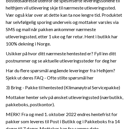
bostedsadresse utenfor de spesifiserte leveringssonene til
helthjem vil utlevering skje til nærmeste utleveringssted.
Vær også klar over at dette kan ta noe lengre tid. Produktet
har selvfølgelig sporing underveis og mottaker varsles via
SMS og mail når pakken ankommer nærmeste
utleveringssted, etter 1 uke og før retur. Hent i butikk har
100% dekning i Norge.
Usikker på hvor ditt nærmeste hentested er? Fyll inn ditt
postnummer og se aktuelle utleveringssteder for deg her
Har du flere spørsmål angående leveringer fra Helhjem?
Sjekk ut deres FAQ - Ofte stilte spørsmål her
3) Bring - Pakke til hentested (Klimanøytral Servicepakke)
Mottaker henter selv på ønsket utleveringssted (nærbutikk,
pakkeboks, postkontor).
MERK! Fra og med 1. oktober 2022 endres hentefrist for
pakker som leveres til Post i Butikk og i Pakkeboks fra 14
dager til 7 dager. Mottaker kan fra samme dato -