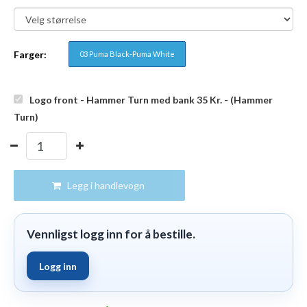
Farger:
03 Puma Black-Puma White
Logo front - Hammer Turn med bank 35
Kr.
- (Hammer
Turn)
Legg i handlevogn
Vennligst logg inn for å bestille.
Logg inn