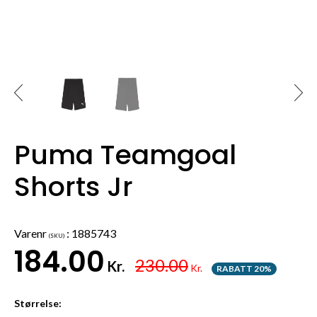
Puma Teamgoal
Shorts Jr
Varenr
:
1885743
(SKU)
184.00
230.00
Kr.
Kr.
RABATT 20%
Størrelse: