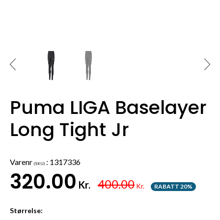
Puma LIGA Baselayer
Long Tight Jr
Varenr
:
1317336
(SKU)
320.00
400.00
Kr.
Kr.
RABATT 20%
Størrelse: