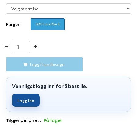
Farger:
003 Puma Black
Legg i handlevogn
Vennligst logg inn for å bestille.
Logg inn
Tilgjengelighet :
På lager