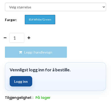
Farger:
814 White/Green
Legg i handlevogn
Vennligst logg inn for å bestille.
Logg inn
Tilgjengelighet :
På lager