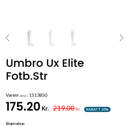
Umbro Ux Elite
Fotb.Str
Varenr
:
1513850
(SKU)
175.20
219.00
Kr.
Kr.
RABATT 20%
Størrelse: