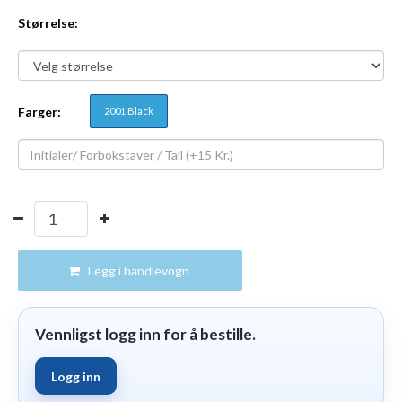
Størrelse:
Farger:
2001 Black
Legg i handlevogn
Vennligst logg inn for å bestille.
Logg inn