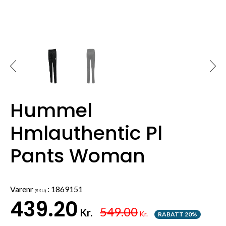
Hummel
Hmlauthentic Pl
Pants Woman
Varenr
:
1869151
(SKU)
439.20
549.00
Kr.
Kr.
RABATT 20%