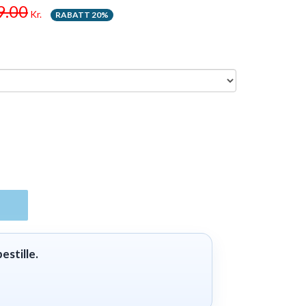
9.00
Kr.
RABATT 20%
estille.