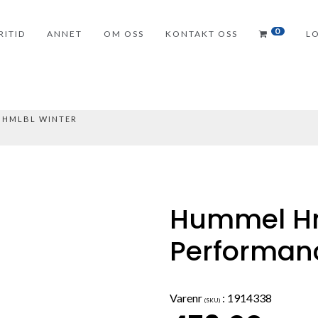
0
RITID
ANNET
OM OSS
KONTAKT OSS
L
 HMLBL WINTER
Hummel Hm
Performanc
Varenr
:
1914338
(SKU)