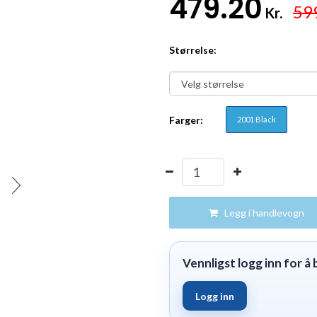
479.20
59
Kr.
Størrelse:
Farger:
2001 Black
Legg i handlevogn
Vennligst logg inn for å b
Logg inn