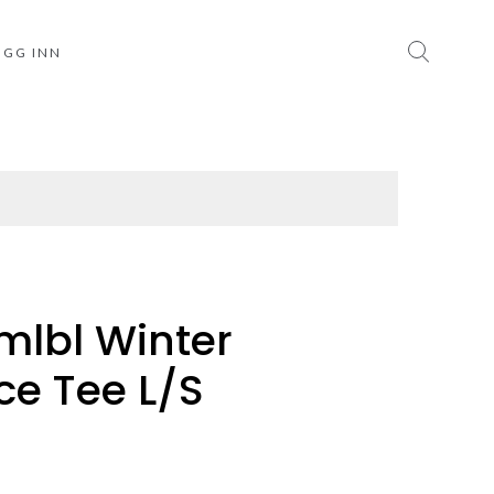
OGG INN
lbl Winter
e Tee L/S