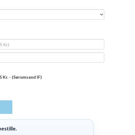
35
Kr.
- (Sørumsand IF)
estille.