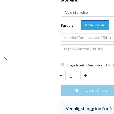
Størrelse:
Farger:
883 Red/White
Logo front - Sørumsand IF 
Legg i handlevogn
Vennligst logg inn for å b