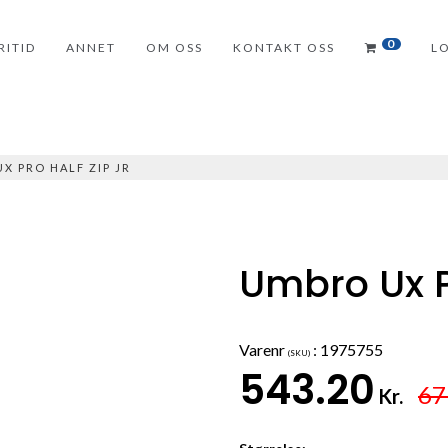
0
RITID
ANNET
OM OSS
KONTAKT OSS
L
X PRO HALF ZIP JR
Umbro Ux Pr
Varenr
:
1975755
(SKU)
543.20
67
Kr.