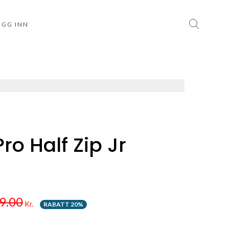
OGG INN
o Half Zip Jr
9.00
Kr.
RABATT 20%