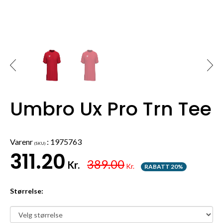
Umbro Ux Pro Trn Tee
Varenr
:
1975763
(SKU)
311.20
389.00
Kr.
Kr.
RABATT 20%
Størrelse: