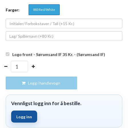
Farger:
883 Red/White
Logo front - Sørumsand IF 35
Kr.
- (Sørumsand IF)
Legg i handlevogn
Vennligst logg inn for å bestille.
Logg inn