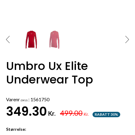
Umbro Ux Elite
Underwear Top
Varenr
:
1561750
(SKU)
349.30
499.00
Kr.
Kr.
RABATT 30%
Størrelse: