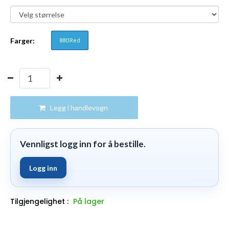
Farger:
880 Red
Legg i handlevogn
Vennligst logg inn for å bestille.
Logg inn
Tilgjengelighet :
På lager