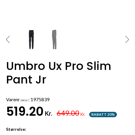
Umbro Ux Pro Slim
Pant Jr
Varenr
:
1975839
(SKU)
519.20
649.00
Kr.
Kr.
RABATT 20%
Størrelse: