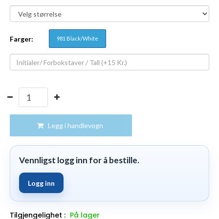
Farger:
981 Black/White
Legg i handlevogn
Vennligst logg inn for å bestille.
Logg inn
Tilgjengelighet :
På lager