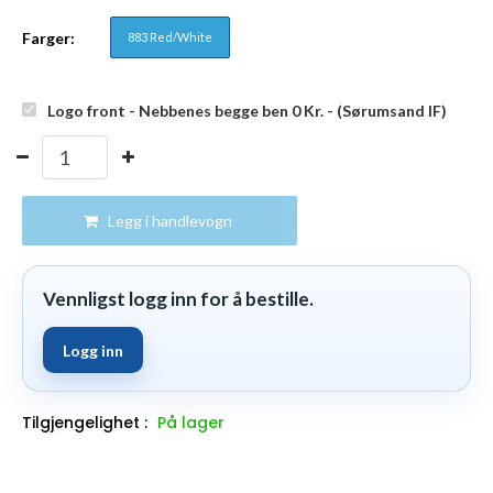
Farger:
883 Red/White
Logo front - Nebbenes begge ben 0
Kr.
- (Sørumsand IF)
Legg i handlevogn
Vennligst logg inn for å bestille.
Logg inn
Tilgjengelighet :
På lager