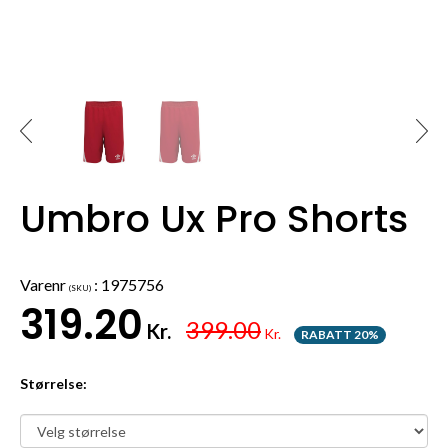
Umbro Ux Pro Shorts
Varenr
:
1975756
(SKU)
319.20
399.00
Kr.
Kr.
RABATT 20%
Størrelse: