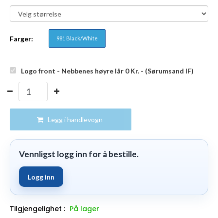
Farger:
981 Black/White
Logo front - Nebbenes høyre lår 0
Kr.
- (Sørumsand IF)
Legg i handlevogn
Vennligst logg inn for å bestille.
Logg inn
Tilgjengelighet :
På lager