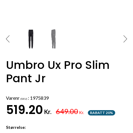
Umbro Ux Pro Slim
Pant Jr
Varenr
:
1975839
(SKU)
519.20
649.00
Kr.
Kr.
RABATT 20%
Størrelse: