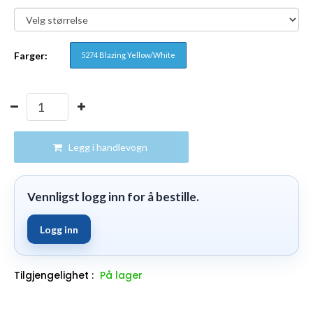
Farger:
5274 Blazing Yellow/White
Legg i handlevogn
Vennligst logg inn for å bestille.
Logg inn
Tilgjengelighet :
På lager