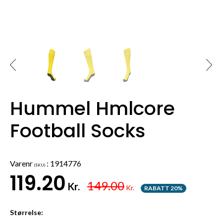
Hummel Hmlcore
Football Socks
Varenr
:
1914776
(SKU)
119.20
149.00
Kr.
Kr.
RABATT 20%
Størrelse: