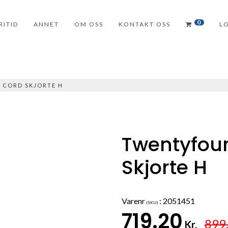
0
RITID
ANNET
OM OSS
KONTAKT OSS
L
 CORD SKJORTE H
Twentyfou
Skjorte H
Varenr
:
2051451
(SKU)
719.20
899
Kr.