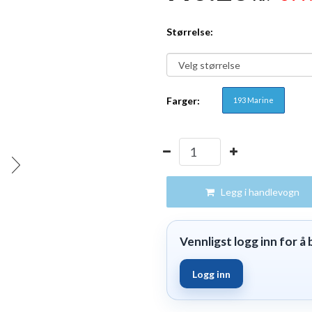
Størrelse:
Farger:
193 Marine
Legg i handlevogn
Vennligst logg inn for å b
Logg inn