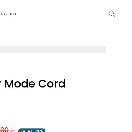
OGG INN
r Mode Cord
.00
Kr.
RABATT 20%