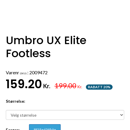
Umbro UX Elite
Footless
Varenr
:
2009472
(SKU)
159.20
199.00
Kr.
Kr.
RABATT 20%
Størrelse:
Farger:
883 Red/White