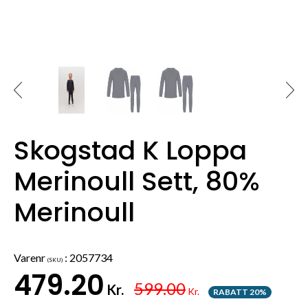
Skogstad K Loppa
Merinoull Sett, 80%
Merinoull
Varenr
:
2057734
(SKU)
479.20
599.00
Kr.
Kr.
RABATT 20%