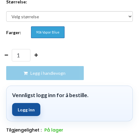
Størrelse:
Farger:
906 Vapor Blue
Legg i handlevogn
Vennligst logg inn for å bestille.
Logg inn
Tilgjengelighet :
På lager