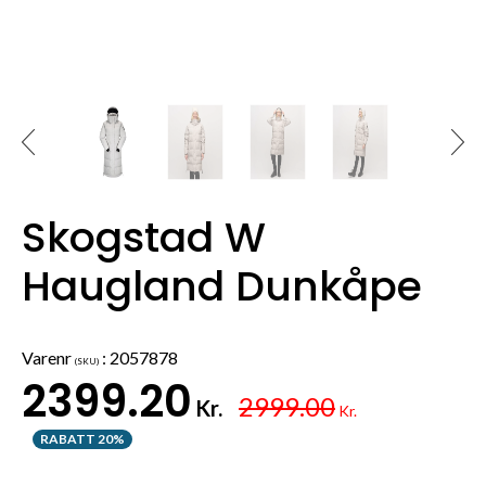
Skogstad W
Haugland Dunkåpe
Varenr
:
2057878
(SKU)
2399.20
2999.00
Kr.
Kr.
RABATT 20%