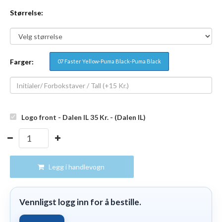
Størrelse:
Farger:
07 Faster Yellow-Puma Black-Puma Black
Logo front - Dalen IL 35
Kr.
- (Dalen IL)
Legg i handlevogn
Vennligst logg inn for å bestille.