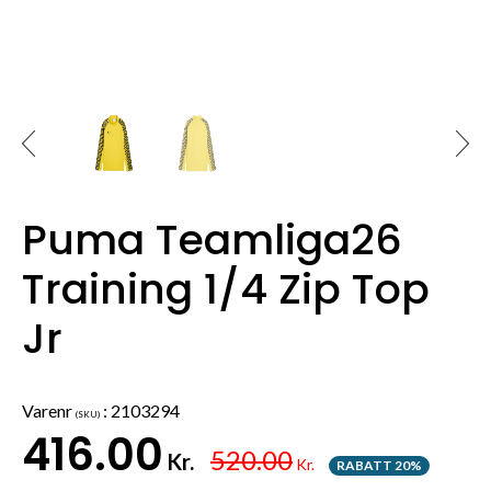
Puma Teamliga26
Training 1/4 Zip Top
Jr
Varenr
:
2103294
(SKU)
416.00
520.00
Kr.
Kr.
RABATT 20%