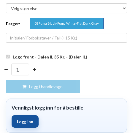
Farger:
03 Puma Black-Puma White-Flat Dark Gray
Logo front - Dalen IL 35
Kr.
- (Dalen IL)
Legg i handlevogn
Vennligst logg inn for å bestille.
Logg inn