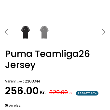
Puma Teamliga26
Jersey
Varenr
:
2103044
(SKU)
256.00
320.00
Kr.
Kr.
RABATT 20%
Størrelse: