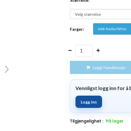
Størrelse:
Farger:
Ad8r Royblu/White
Legg i handlevogn
Vennligst logg inn for å b
Logg inn
Tilgjengelighet :
På lager