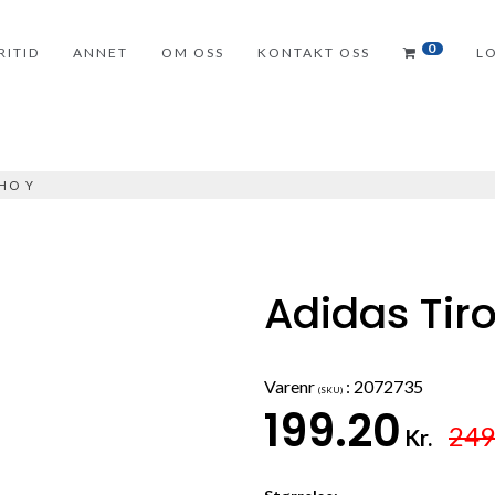
0
RITID
ANNET
OM OSS
KONTAKT OSS
L
SHO Y
Adidas Tir
Varenr
:
2072735
(SKU)
199.20
249
Kr.