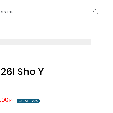
OGG INN
o26l Sho Y
.00
Kr.
RABATT 20%