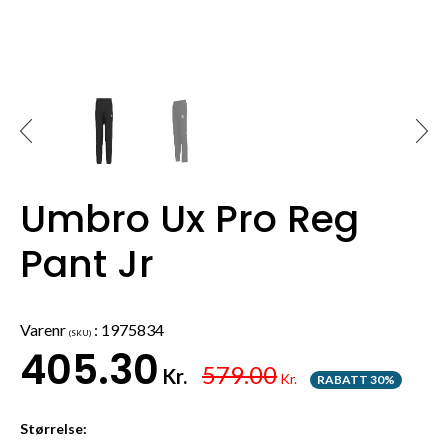
Umbro Ux Pro Reg
Pant Jr
Varenr
:
1975834
(SKU)
405.30
579.00
Kr.
Kr.
RABATT 30%
Størrelse: