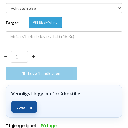
Farger:
981 Black/White
Legg i handlevogn
Vennligst logg inn for å bestille.
Logg inn
Tilgjengelighet :
På lager