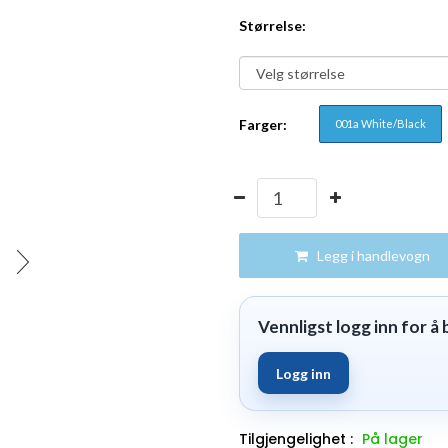
Størrelse:
Farger:
001a White/Black
Legg i handlevogn
Vennligst logg inn for å b
Logg inn
Tilgjengelighet :
På lager