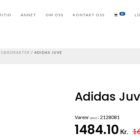
0
RITID
ANNET
OM OSS
KONTAKT OSS
L
KLUBBDRAKTER
/ ADIDAS JUVE
Adidas Juv
Varenr
:
2128081
(SKU)
1484.10
1
Kr.