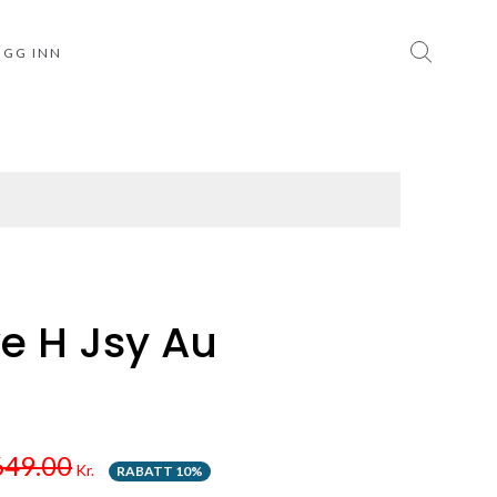
OGG INN
e H Jsy Au
649.00
Kr.
RABATT 10%