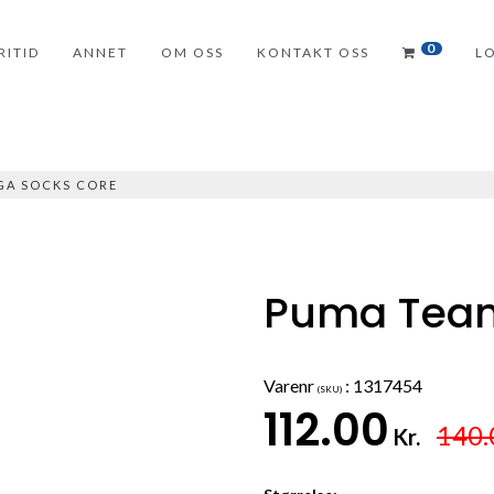
0
RITID
ANNET
OM OSS
KONTAKT OSS
L
IGA SOCKS CORE
Puma Team
Varenr
:
1317454
(SKU)
112.00
140.
Kr.