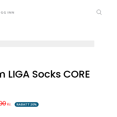
OGG INN
 LIGA Socks CORE
00
Kr.
RABATT 20%