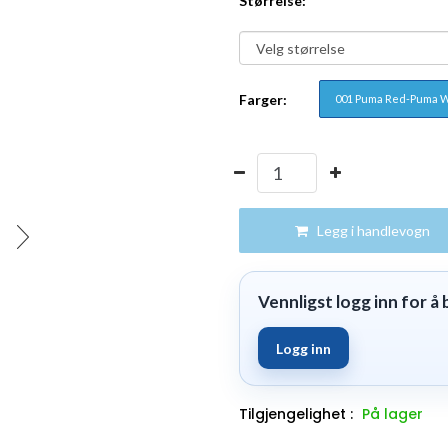
Størrelse:
Farger:
001 Puma Red-Puma 
Legg i handlevogn
Vennligst logg inn for å b
Logg inn
Tilgjengelighet :
På lager